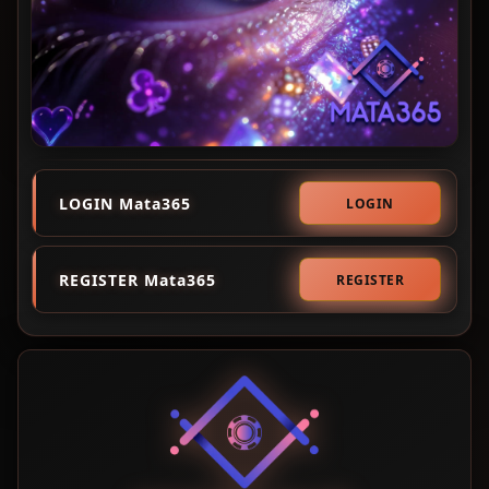
LOGIN Mata365
LOGIN
REGISTER Mata365
REGISTER