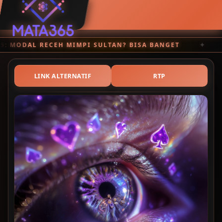
5: MODAL RECEH MIMPI SULTAN? BISA BANGET
✦
LINK ALTERNATIF
RTP